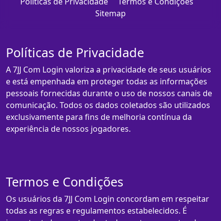
Políticas de Privacidade
Termos e Condições
Sitemap
Políticas de Privacidade
A 7JJ Com Login valoriza a privacidade de seus usuários
e está empenhada em proteger todas as informações
pessoais fornecidas durante o uso de nossos canais de
comunicação. Todos os dados coletados são utilizados
exclusivamente para fins de melhoria contínua da
experiência de nossos jogadores.
Termos e Condições
Os usuários da 7JJ Com Login concordam em respeitar
todas as regras e regulamentos estabelecidos. É