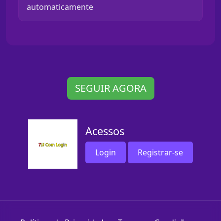
automaticamente
SEGUIR AGORA
Acessos
Login
Registrar-se