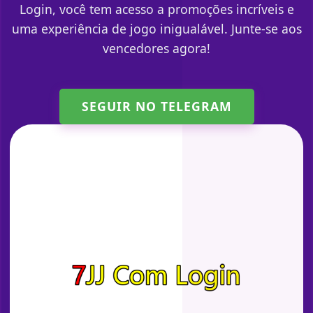
Login, você tem acesso a promoções incríveis e
uma experiência de jogo inigualável. Junte-se aos
vencedores agora!
SEGUIR NO TELEGRAM