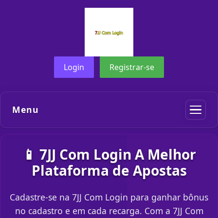
Login
Registrar-se
Menu
📱 7JJ Com Login A Melhor
Plataforma de Apostas
Cadastre-se na 7JJ Com Login para ganhar bônus
no cadastro e em cada recarga. Com a 7JJ Com