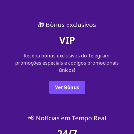
🎁 Bônus Exclusivos
VIP
Receba bônus exclusivos do Telegram,
promoções especiais e códigos promocionais
únicos!
Ver Bônus
📢 Notícias em Tempo Real
24/7