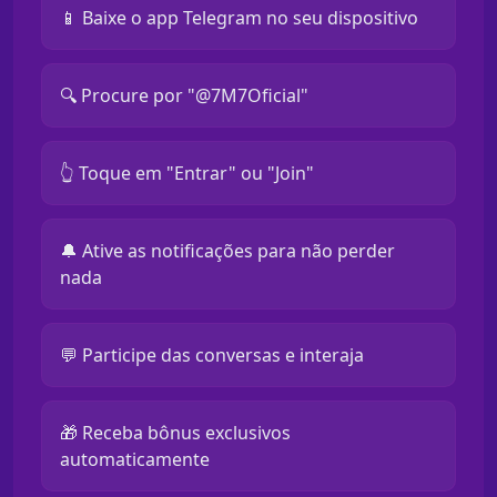
📱 Baixe o app Telegram no seu dispositivo
🔍 Procure por "@7M7Oficial"
👆 Toque em "Entrar" ou "Join"
🔔 Ative as notificações para não perder
nada
💬 Participe das conversas e interaja
🎁 Receba bônus exclusivos
automaticamente