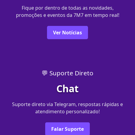
Fique por dentro de todas as novidades,
promoções e eventos da 7M7 em tempo real!
Ver Notícias
💬 Suporte Direto
Chat
Suporte direto via Telegram, respostas rápidas e
atendimento personalizado!
Falar Suporte