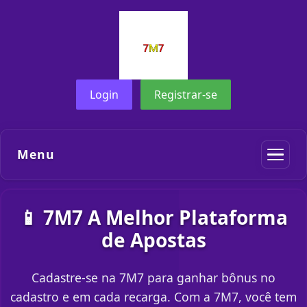
Login
Registrar-se
Menu
📱 7M7 A Melhor Plataforma
de Apostas
Cadastre-se na 7M7 para ganhar bônus no
cadastro e em cada recarga. Com a 7M7, você tem