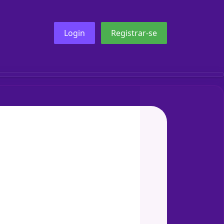
Login
Registrar-se