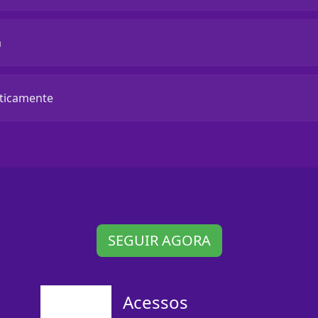
a
aticamente
SEGUIR AGORA
Acessos