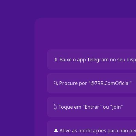
📱 Baixe o app Telegram no seu disp
🔍 Procure por "@7RR.ComOficial"
👆 Toque em "Entrar" ou "Join"
🔔 Ative as notificações para não p