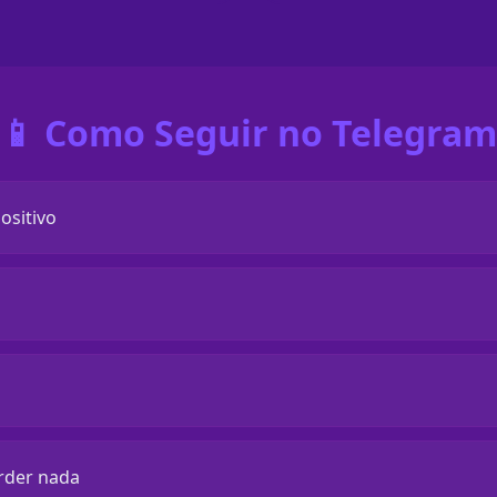
📱 Como Seguir no Telegram
ositivo
erder nada