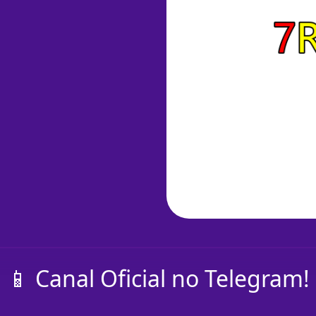
📱 Canal Oficial no Telegram!