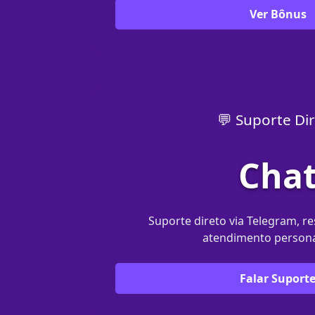
Ver Bônus
💬 Suporte Di
Cha
Suporte direto via Telegram, r
atendimento persona
Falar Suport