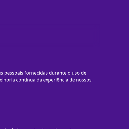
s pessoais fornecidas durante o uso de
elhoria contínua da experiência de nossos