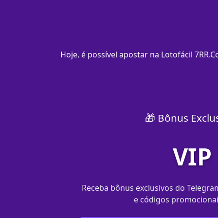
Hoje, é possível apostar na Lotofácil 7RR.
🎁 Bônus Exclu
VIP
Receba bônus exclusivos do Telegra
e códigos promocionai