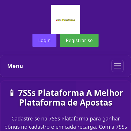
Login
Registrar-se
Menu
📱 7SSs Plataforma A Melhor
Plataforma de Apostas
Cadastre-se na 7SSs Plataforma para ganhar
bônus no cadastro e em cada recarga. Com a 7SSs