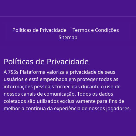
Políticas de Privacidade
Termos e Condições
Sitemap
Políticas de Privacidade
A 7SSs Plataforma valoriza a privacidade de seus
usuários e está empenhada em proteger todas as
informações pessoais fornecidas durante o uso de
nossos canais de comunicação. Todos os dados
coletados são utilizados exclusivamente para fins de
melhoria contínua da experiência de nossos jogadores.